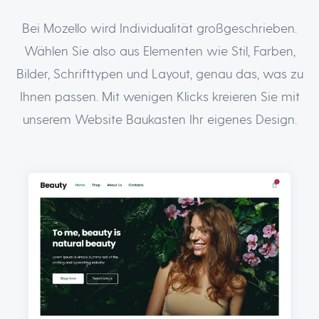
Bei Mozello wird Individualität großgeschrieben.
Wählen Sie also aus Elementen wie Stil, Farben,
Bilder, Schrifttypen und Layout, genau das, was zu
Ihnen passen. Mit wenigen Klicks kreieren Sie mit
unserem Website Baukasten Ihr eigenes Design.