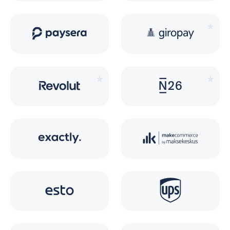
*
*
*